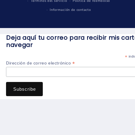
Términos del servicio
Política de reembolso
Información de contacto
Deja aquí tu correo para recibir mis car
navegar
*
indi
*
Dirección de correo electrónico